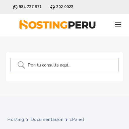
984 727 971
202 0022
Hosting
Documentacion
cPanel