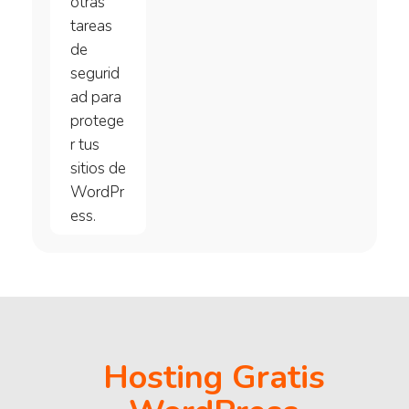
otras
tareas
de
segurid
ad para
protege
r tus
sitios de
WordPr
ess.
Hosting Gratis