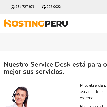
984 727 971
202 0022
Nuestro Service Desk está para o
mejor sus servicios.
El
centro de s
usuarios, los s
externo.
El principal obj