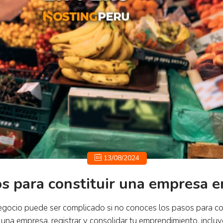
13/08/2024
s para constituir una empresa e
gocio puede ser complicado si no conoces los pasos para cons
r una empresa, registrar y consolidar tu emprendimiento, inclu