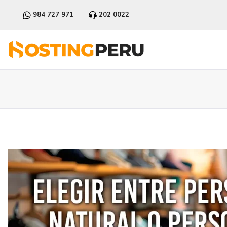
984 727 971
202 0022