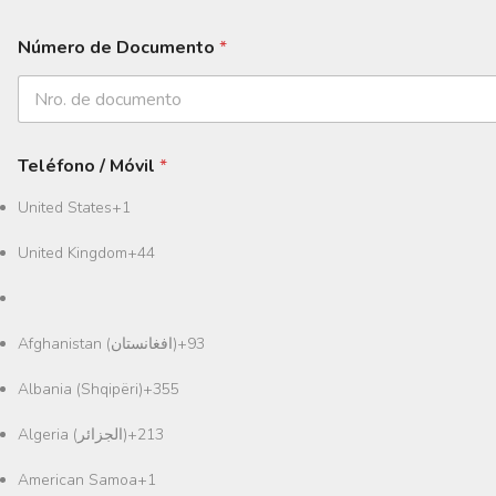
Número de Documento
*
Teléfono / Móvil
*
United States
+1
United Kingdom
+44
Afghanistan (‫افغانستان‬‎)
+93
Albania (Shqipëri)
+355
Algeria (‫الجزائر‬‎)
+213
American Samoa
+1