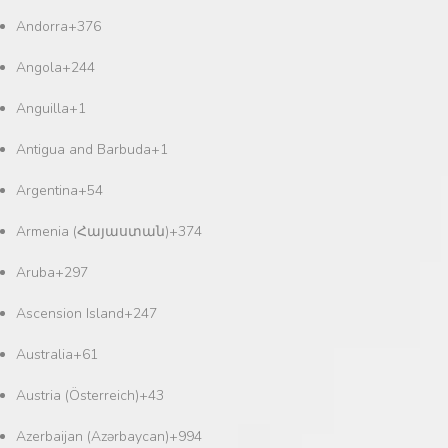
Andorra
+376
Angola
+244
Anguilla
+1
Antigua and Barbuda
+1
Argentina
+54
Armenia (Հայաստան)
+374
Aruba
+297
Ascension Island
+247
Australia
+61
Austria (Österreich)
+43
Azerbaijan (Azərbaycan)
+994