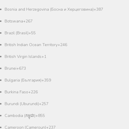
Bosnia and Herzegovina (Босна и Херцеговина)
+387
Botswana
+267
Brazil (Brasil)
+55
British Indian Ocean Territory
+246
British Virgin Islands
+1
Brunei
+673
Bulgaria (България)
+359
Burkina Faso
+226
Burundi (Uburundi)
+257
Cambodia (កម្ពុជា)
+855
Cameroon (Cameroun)
+237