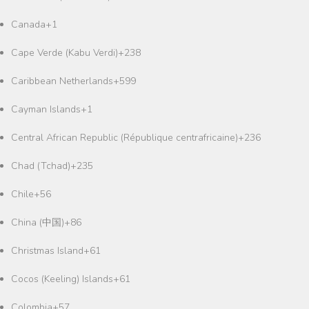
Canada
+1
Cape Verde (Kabu Verdi)
+238
Caribbean Netherlands
+599
Cayman Islands
+1
Central African Republic (République centrafricaine)
+236
Chad (Tchad)
+235
Chile
+56
China (中国)
+86
Christmas Island
+61
Cocos (Keeling) Islands
+61
Colombia
+57