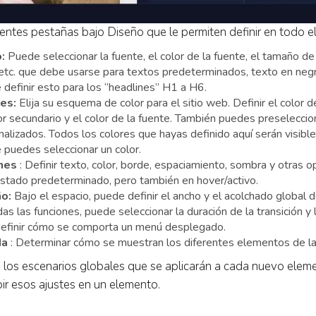
entes pestañas bajo Diseño que le permiten definir en todo el 
:
Puede seleccionar la fuente, el color de la fuente, el tamaño de l
 etc. que debe usarse para textos predeterminados, texto en negr
definir esto para los “headlines” H1 a H6.
es:
Elija su esquema de color para el sitio web. Definir el color de
or secundario y el color de la fuente. También puedes preseleccio
alizados. Todos los colores que hayas definido aquí serán visibl
 puedes seleccionar un color.
nes
: Definir texto, color, borde, espaciamiento, sombra y otras 
estado predeterminado, pero también en hover/activo.
o:
Bajo el espacio, puede definir el ancho y el acolchado global d
as las funciones, puede seleccionar la duración de la transición y 
definir cómo se comporta un menú desplegado.
da
: Determinar cómo se muestran los diferentes elementos de la
 los escenarios globales que se aplicarán a cada nuevo elem
bir esos ajustes en un elemento.