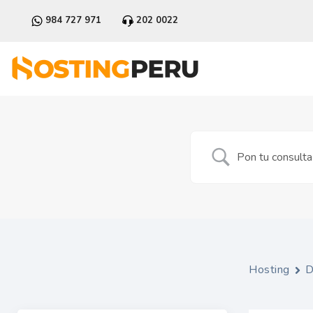
984 727 971
202 0022
Hosting
D