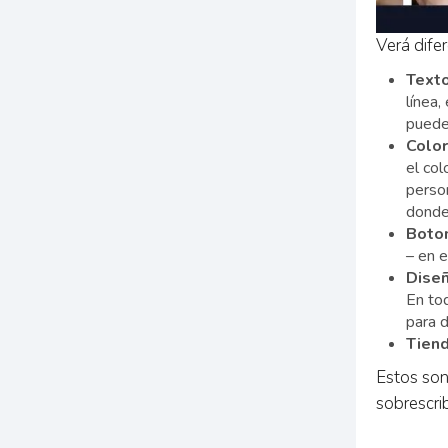
Verá difer
Texto
línea,
puede 
Color
el col
person
donde
Boto
– en 
Diseñ
En tod
para 
Tien
Estos son
sobrescri