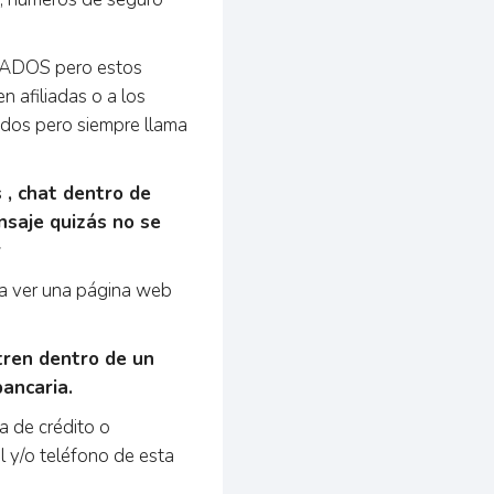
ZADOS pero estos
n afiliadas o a los
zados pero siempre llama
 , chat dentro de
nsaje quizás no se
r
r a ver una página web
tren dentro de un
ancaria.
a de crédito o
al y/o teléfono de esta