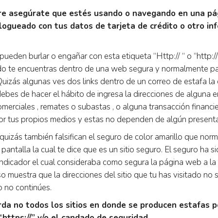
re asegúrate que estés usando o navegando en una pá
logueado con tus datos de tarjeta de crédito o otro in
pueden burlar o engañar con esta etiqueta “Http:// “ o “http:/
o te encuentras dentro de una web segura y normalmente pa
Quizás algunas ves dos links dentro de un correo de estafa la 
ebes de hacer el hábito de ingresa la direcciones de alguna 
omerciales , remates o subastas , o alguna transacción financie
por tus propios medios y estas no dependen de algún presentac
 quizás también falsifican el seguro de color amarillo que nor
a pantalla la cual te dice que es un sitio seguro. El seguro h
ndicador el cual consideraba como segura la página web a la c
so muestra que la direcciones del sitio que tu has visitado no 
o no continúes.
rda no todos los sitios en donde se producen estafas 
“https://” y/o el candado de seguridad.