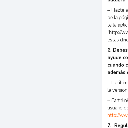
– Hazte el
de la pág
te la apli
“http://w
estas dir
6. Debes
ayude co
cuando c
además d
– La últi
la version
– Earthli
usuario d
http://ww
7. Regul