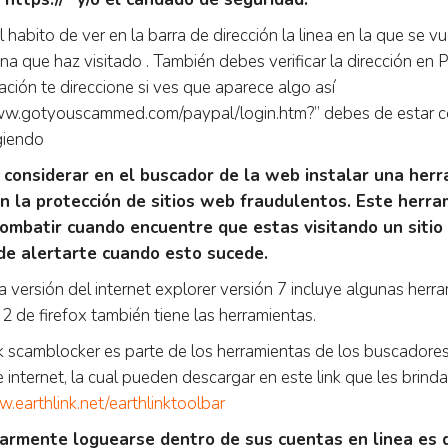
 habito de ver en la barra de dirección la linea en la que se 
ina que haz visitado . También debes verificar la dirección en
cación te direccione si ves que aparece algo así
ww.gotyouscammed.com/paypal/login.htm?” debes de estar c
igiendo
 considerar en el buscador de la web instalar una herr
n la protección de sitios web fraudulentos. Este herr
ombatir cuando encuentre que estas visitando un siti
e alertarte cuando esto sucede.
ma versión del internet explorer versión 7 incluye algunas herr
 2 de firefox también tiene las herramientas.
nk scamblocker es parte de los herramientas de los buscadores l
e internet, la cual pueden descargar en este link que les brin
w.earthlink.net/earthlinktoolbar
armente loguearse dentro de sus cuentas en linea es d