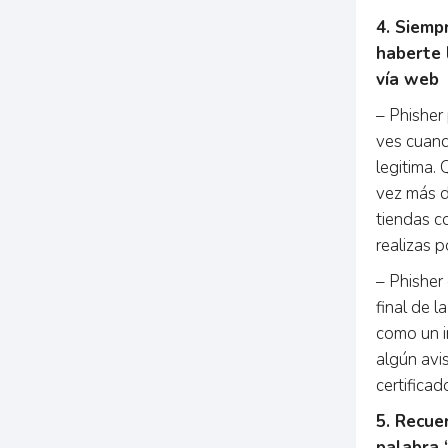
4. Siemp
haberte 
vía web
– Phisher 
ves cuand
legitima. 
vez más d
tiendas c
realizas 
– Phisher
final de l
como un i
algún avi
certificad
5. Recue
palabra 