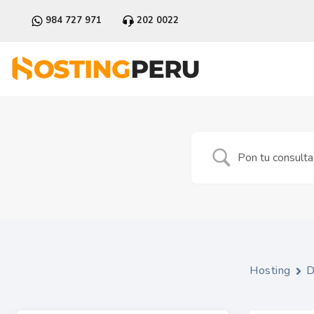
984 727 971
202 0022
Hosting
D