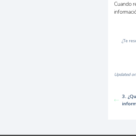
Cuando re
informaci
¿Te res
Updated on
3. ¿Qu
infor