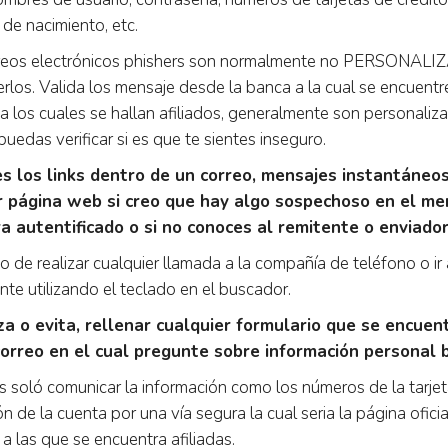
a de nacimiento, etc.
rreos electrónicos phishers son normalmente no PERSONALI
rlos. Valida los mensaje desde la banca a la cual se encuentre
 a los cuales se hallan afiliados, generalmente son personali
uedas verificar si es que te sientes inseguro.
es los links dentro de un correo, mensajes instantáneos
r página web si creo que hay algo sospechoso en el me
a autentificado o si no conoces al remitente o enviado
o de realizar cualquier llamada a la compañía de teléfono o i
nte utilizando el teclado en el buscador.
za o evita, rellenar cualquier formulario que se encuen
correo en el cual pregunte sobre información personal b
s soló comunicar la información como los números de la tarjet
n de la cuenta por una vía segura la cual seria la página ofici
a las que se encuentra afiliadas.