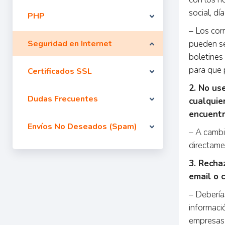
social, dí
PHP
– Los co
Seguridad en Internet
pueden se
boletines
para que p
Certificados SSL
2. No us
Dudas Frecuentes
cualquie
encuentr
Envíos No Deseados (Spam)
– A cambi
directame
3. Recha
email o 
– Debería
informació
empresas 