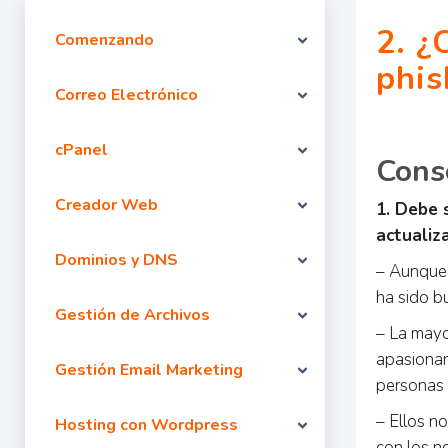
2. ¿
Comenzando
phis
Correo Electrónico
cPanel
Cons
Creador Web
1. Debe 
actualiz
Dominios y DNS
– Aunque 
ha sido b
Gestión de Archivos
– La mayo
apasionan
Gestión Email Marketing
personas 
– Ellos n
Hosting con Wordpress
con los n