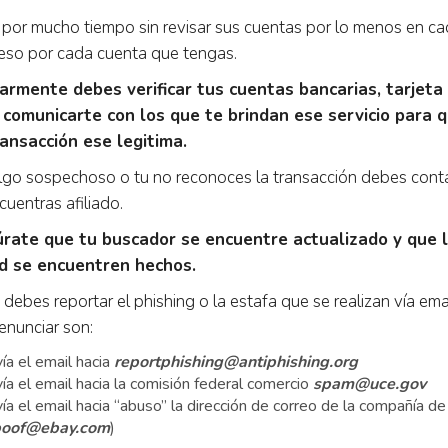
 por mucho tiempo sin revisar sus cuentas por lo menos en ca
eso por cada cuenta que tengas.
armente debes verificar tus cuentas bancarias, tarjeta 
y comunicarte con los que te brindan ese servicio para q
ransacción ese legitima.
algo sospechoso o tu no reconoces la transacción debes conta
cuentras afiliado.
rate que tu buscador se encuentre actualizado y que 
d se encuentren hechos.
 debes reportar el phishing o la estafa que se realizan vía ema
nunciar son:
ía el email hacia
reportphishing@antiphishing.org
a el email hacia la comisión federal comercio
spam@uce.gov
a el email hacia “abuso” la dirección de correo de la compañía de 
poof@ebay.com
)