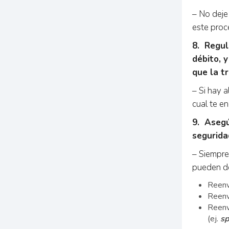
– No deje
este proc
8. Regul
débito, 
que la t
– Si hay 
cual te en
9. Asegú
segurida
– Siempre
pueden de
Reenv
Reenví
Reenví
(ej.
s