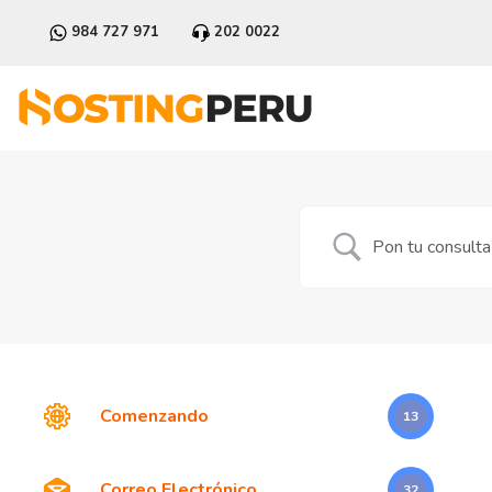
984 727 971
202 0022
Comenzando
13
Correo Electrónico
32