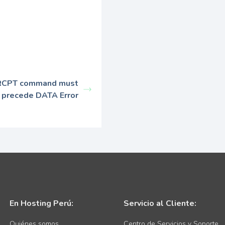
d RCPT command must
precede DATA Error
En Hosting Perú:
Servicio al Cliente:
Quiénes somos
Centro de Servicios y Soporte