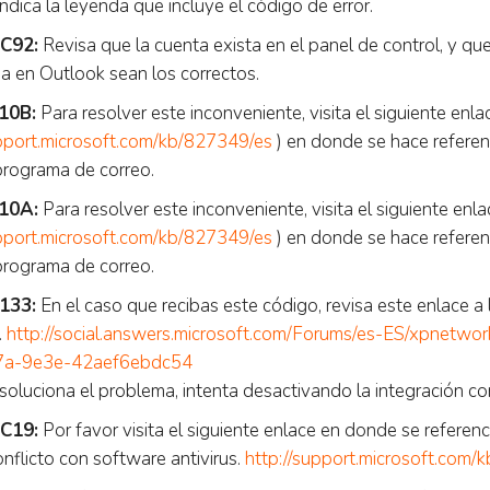
ndica la leyenda que incluye el código de error.
C92:
Revisa que la cuenta exista en el panel de control, y qu
a en Outlook sean los correctos.
10B:
Para resolver este inconveniente, visita el siguiente enl
upport.microsoft.com/kb/827349/es
) en donde se hace refere
 programa de correo.
10A:
Para resolver este inconveniente, visita el siguiente enl
upport.microsoft.com/kb/827349/es
) en donde se hace refere
 programa de correo.
133:
En el caso que recibas este código, revisa este enlace 
.
http://social.answers.microsoft.com/Forums/es-ES/xpnetw
7a-9e3e-42aef6ebdc54
 soluciona el problema, intenta desactivando la integración co
C19:
Por favor visita el siguiente enlace en donde se referenc
onflicto con software antivirus.
http://support.microsoft.com/