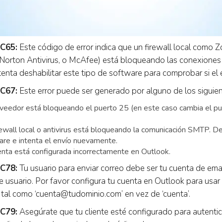
C65:
Este código de error indica que un firewall local como Z
orton Antivirus, o McAfee) está bloqueando las conexiones s
tenta deshabilitar este tipo de software para comprobar si el e
C67:
Este error puede ser generado por alguno de los siguie
oveedor está bloqueando el puerto 25 (en este caso cambia el pue
ewall local o antivirus está bloqueando la comunicación SMTP. De
are e intenta el envío nuevamente.
enta está configurada incorrectamente en Outlook.
C78:
Tu usuario para enviar correo debe ser tu cuenta de emai
 usuario. Por favor configura tu cuenta en Outlook para usa
tal como ‘
cuenta@tudominio.com
’ en vez de ‘cuenta’.
C79:
Asegúrate que tu cliente esté configurado para autent