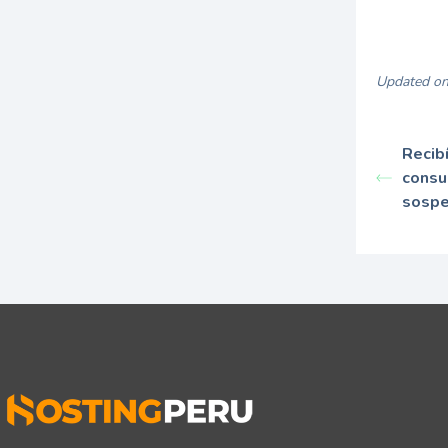
Updated on
Recib
consu
sospe