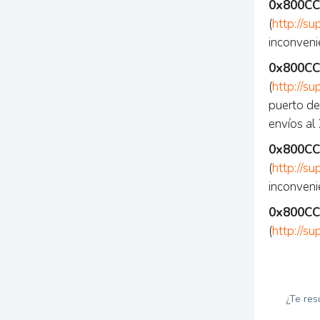
0x800CC
(
http://s
inconveni
0x800CC
(
http://s
puerto de 
envíos al
0x800CC
(
http://s
inconvenie
0x800CC
(
http://s
¿Te res