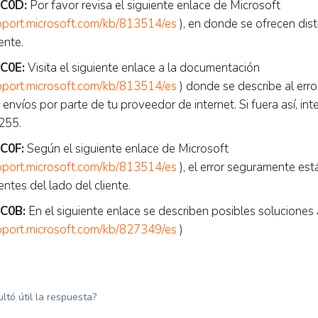
C0D:
Por favor revisa el siguiente enlace de Microsoft
upport.microsoft.com/kb/813514/es
), en donde se ofrecen dist
ente.
C0E:
Visita el siguiente enlace a la documentación
upport.microsoft.com/kb/813514/es
) donde se describe al err
envíos por parte de tu proveedor de internet. Si fuera así, in
 255.
C0F:
Según el siguiente enlace de Microsoft
upport.microsoft.com/kb/813514/es
), el error seguramente es
ntes del lado del cliente.
C0B:
En el siguiente enlace se describen posibles soluciones 
upport.microsoft.com/kb/827349/es
)
ultó útil la respuesta?