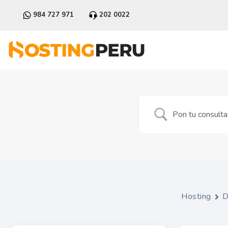
984 727 971
202 0022
Hosting
D