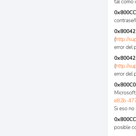
tal como i
0x800CC
contraseñ
0x80042
(
http://s
error del
0x80042
(
http://s
error del
0x800C0
Microsoft
e82b-47
Si eso no
0x800CC
posible c