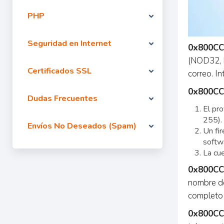
PHP
Seguridad en Internet
0x800CC
(NOD32, N
Certificados SSL
correo. In
0x800CC
Dudas Frecuentes
El pr
255).
Envíos No Deseados (Spam)
Un fir
softw
La cu
0x800CC
nombre de
completo 
0x800CC