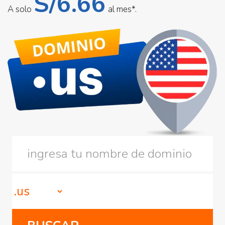
S/6.66
A solo
al mes*.