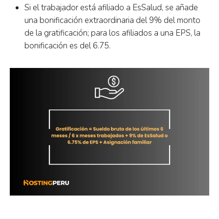
Si el trabajador está afiliado a EsSalud, se añade
una bonificación extraordinaria del 9% del monto
de la gratificación; para los afiliados a una EPS, la
bonificación es del 6.75.