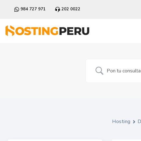
984 727 971
202 0022
Hosting
D