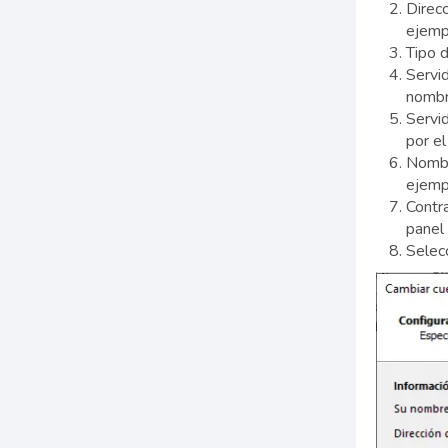
Direcc
ejemp
Tipo 
Servi
nombr
Servi
por el
Nombr
ejemp
Contr
panel 
Selec